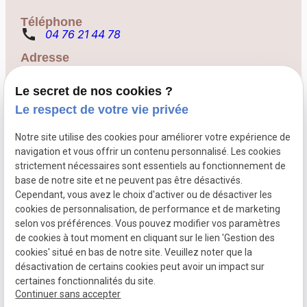
Téléphone
call
04 76 21 44 78
Adresse
5 Rue d'Alembert
pin_drop
38000 Grenoble
Le secret de nos cookies ?
Le respect de votre vie privée
Suivez-nous
Notre site utilise des cookies pour améliorer votre expérience de
Droit de la famille
navigation et vous offrir un contenu personnalisé. Les cookies
strictement nécessaires sont essentiels au fonctionnement de
Droit de la consommation
base de notre site et ne peuvent pas être désactivés.
Droit bancaire
Cependant, vous avez le choix d'activer ou de désactiver les
La procédure d'appel
cookies de personnalisation, de performance et de marketing
Droit des contrats
selon vos préférences. Vous pouvez modifier vos paramètres
Postulation
de cookies à tout moment en cliquant sur le lien 'Gestion des
Médiation
cookies' situé en bas de notre site. Veuillez noter que la
désactivation de certains cookies peut avoir un impact sur
certaines fonctionnalités du site.
Mentions légales
Politique de confidentialité
Continuer sans accepter
Plan du site
Gestion des cookies