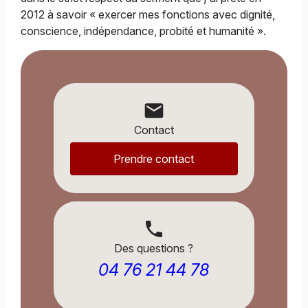
2012 à savoir « exercer mes fonctions avec dignité,
conscience, indépendance, probité et humanité ».
mail
Contact
Prendre contact
phone
Des questions ?
04 76 21 44 78